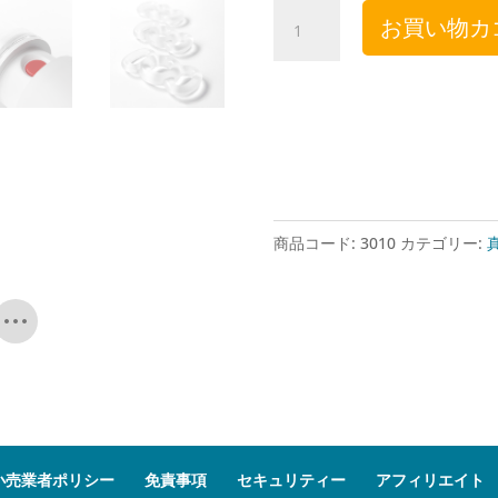
Androvacuum
お買い物カ
Manual
-
PTV
Manual
1000
System
個
商品コード:
3010
カテゴリー:
小売業者ポリシー
免責事項
セキュリティー
アフィリエイト