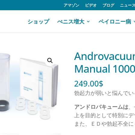
アマゾン
ビデオ
ブログ
ニュー
ショップ
ぺニス増大
ペイロニー病
Androvacuu
Manual 1000
249.00
$
勃起力が弱いと悩んでい
アンドロバキュームは
、
上を目的として特別にデ
また、ＥＤや勃起不全に