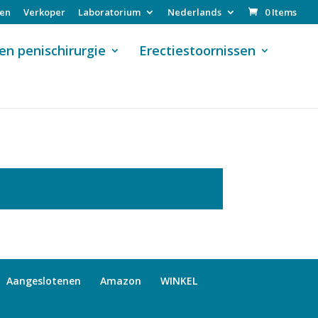
sen
Verkoper
Laboratorium
Nederlands
0 Items
en penischirurgie
Erectiestoornissen
Aangeslotenen
Amazon
WINKEL