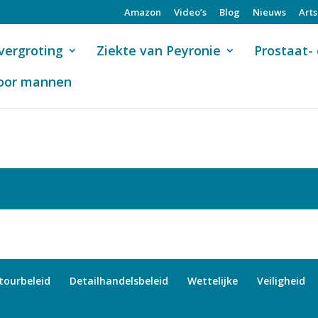
Amazon
Video’s
Blog
Nieuws
Art
vergroting
Ziekte van Peyronie
Prostaat- 
oor mannen
tourbeleid
Detailhandelsbeleid
Wettelijke
Veiligheid