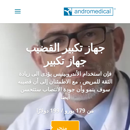
جهاز تكبير القضيب
جهاز تكبير
فإن استخدام الأندروبينيس يؤدى الى زيادة
الثقة للمريض ، مع الاطمئنان إلى أن قضيبه
سوف ينمو وأن جودة الانتصاب ستتحسن
أيضا
من 179 يورو / 199 دولارًا
متجر