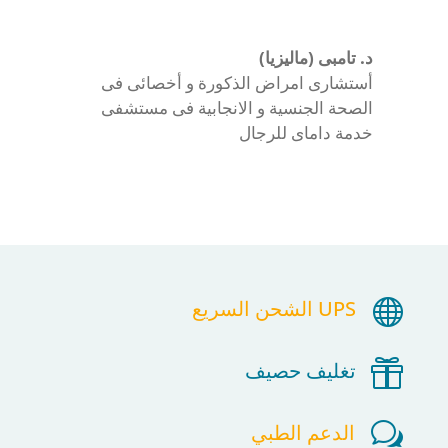
د. تامبى (ماليزيا)
أستشارى امراض الذكورة و أخصائى فى
الصحة الجنسية و الانجابية فى مستشفى
خدمة داماى للرجال

UPS الشحن السريع

تغليف حصيف
w
الدعم الطبي