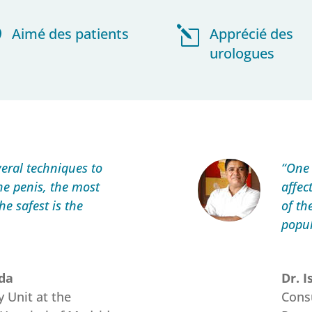

Aimé des patients
l
Apprécié des
urologues
eral techniques to
“One 
the penis, the most
affec
the safest is the
of th
popu
ada
Dr. 
y Unit at the
Consu