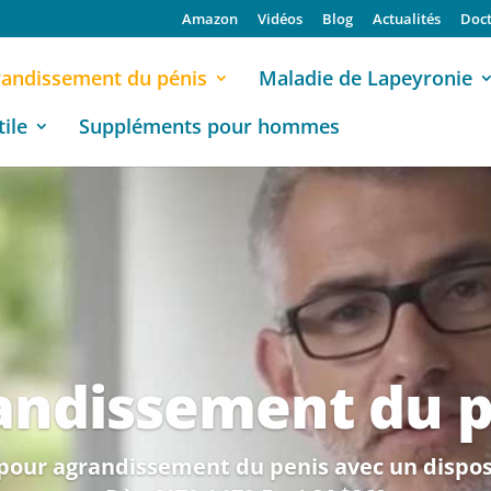
Amazon
Vidéos
Blog
Actualités
Doct
andissement du pénis
Maladie de Lapeyronie
ile
Suppléments pour hommes
andissement du p
pour agrandissement du penis avec un disposi