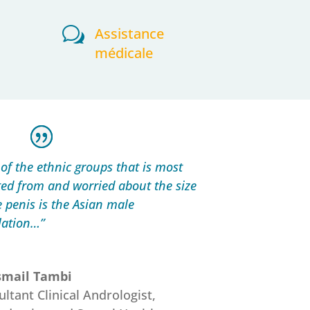
w
Assistance
médicale
of the ethnic groups that is most
ted from and worried about the size
e penis is the Asian male
lation…”
Ismail Tambi
ltant Clinical Andrologist,