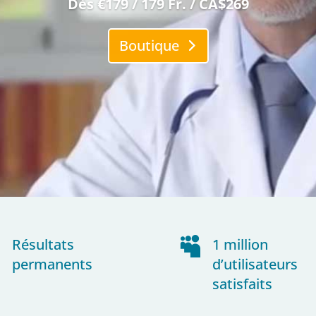
Dès €179 / 179 Fr. / CA$269
Boutique
~
Résultats

1 million
permanents
d’utilisateurs
satisfaits