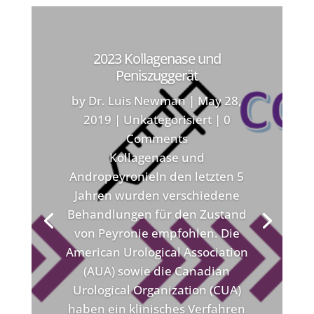
2023 Kollagenase und
Peniszuggerät
by
Dr. Luis Newman
|
May 28,
2019
|
Unkategorisiert
| 0
Comments
Kollagenase und
AndropeyronieIn den letzten 5
Jahren wurden verschiedene
Behandlungen für den Zustand
von Peyronie empfohlen. Die
American Urological Association
(AUA) sowie die Canadian
Urological Organization (CUA)
haben ein klinisches Verfahren