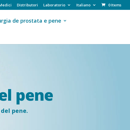
Medici
Distributori
Laboratorio
Italiano
0 Items
urgia de prostata e pene
del pene
 del pene.