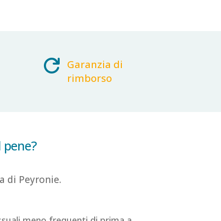

Garanzia di
rimborso
l pene?
a di Peyronie.
ssuali meno frequenti di prima a