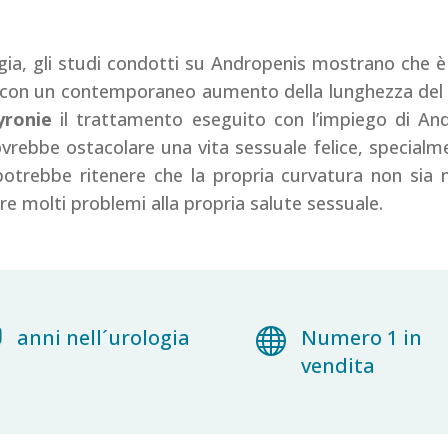
logia, gli studi condotti su Andropenis mostrano che 
a, con un contemporaneo aumento della lunghezza del p
yronie
il trattamento eseguito con l’impiego di An
ovrebbe ostacolare una vita sessuale felice, special
potrebbe ritenere che la propria curvatura non sia 
e molti problemi alla propria salute sessuale.
anni nell´urologia

Numero 1 in
vendita