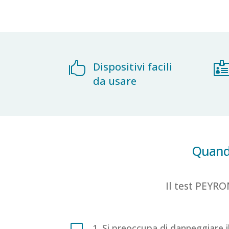

Dispositivi facili
da usare
Quando
Il test PEYRO
V
1. Si preoccupa di danneggiare i