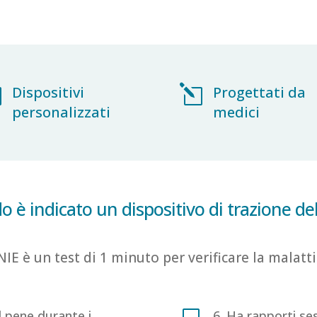

Dispositivi
l
Progettati da
personalizzati
medici
 è indicato un dispositivo di trazione de
NIE è un test di 1 minuto per verificare la malatti
V
l pene durante i
6. Ha rapporti se