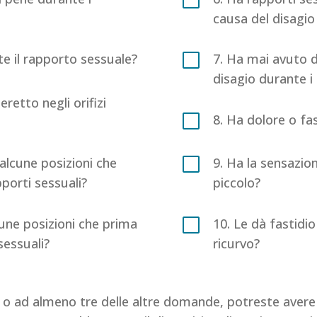
causa del disagio
V
nte il rapporto sessuale?
7. Ha mai avuto d
disagio durante i 
eretto negli orifizi
V
8. Ha dolore o fa
V
alcune posizioni che
9. Ha la sensazion
porti sessuali?
piccolo?
V
cune posizioni che prima
10. Le dà fastidi
sessuali?
ricurvo?
 o ad almeno tre delle altre domande, potreste avere