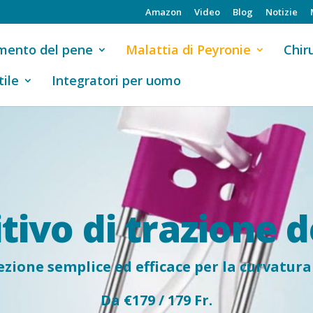
Amazon
Video
Blog
Notizie
mento del pene
Malattia di Peyronie
Chir
tile
Integratori per uomo
tivo di trazione 
zione semplice ed efficace per la curvatura
Da €179 / 179 Fr.