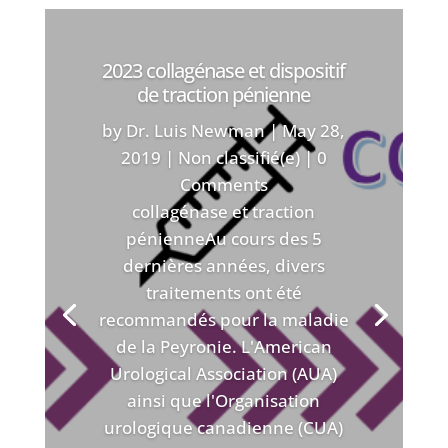
2023 collagénase et dispositif
de traction pénienne
by
Dr. Luis Newman
|
May 28,
2019
|
Non classifié(e)
| 0
Comments
collagénase et traction
pénienneAu cours des 5
dernières années, divers
traitements ont été
recommandés pour la maladie
de la Peyronie. L'American
Urological Association (AUA)
ainsi que l'Organisation
urologique canadienne (CUA)