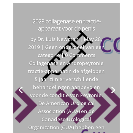
2023 collagenase en tractie-
apparaat voor de penis
by
Dr. Luis Newman
|
May 28,
2019
|
Geen onderdeel van een
categorie
| 0 Comments
Collagenase en Andropeyronie
tractie-apparaatIn de afgelopen
5 jaar zijn er verschillende
behandelingen aanbevolen
voor de conditie van Peyronie.
De American Urological
Association (AUA) en de
Canadese Urological
Organization (CUA) hebben een